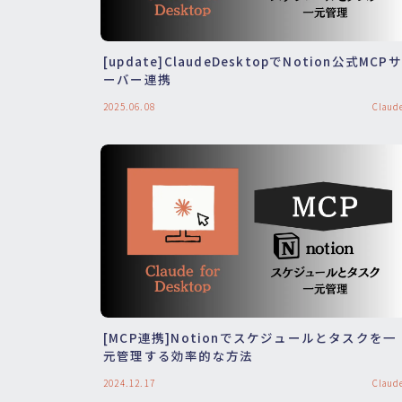
[update]ClaudeDesktopでNotion公式MCPサ
ーバー連携
2025.06.08
Claud
[MCP連携]Notionでスケジュールとタスクを一
元管理する効率的な方法
2024.12.17
Claud