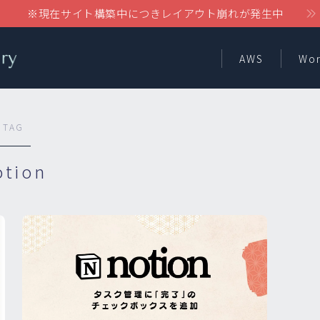
※現在サイト構築中につきレイアウト崩れが発生中
AWS
Wor
TAG
otion