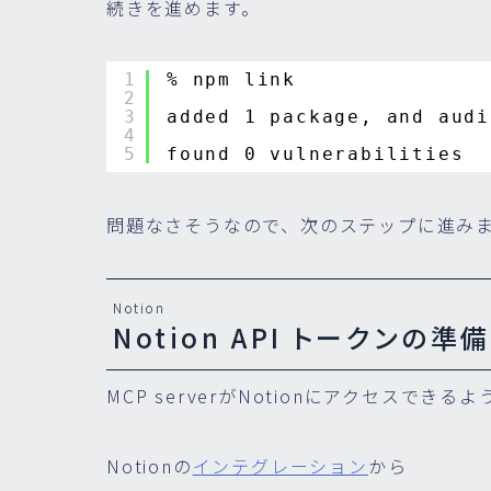
続きを進めます。
1
% npm link
2
3
added 1 package, and audi
4
5
found 0 vulnerabilities
問題なさそうなので、次のステップに進み
Notion
Notion API トークンの準備
MCP serverがNotionにアクセスできる
Notionの
インテグレーション
から