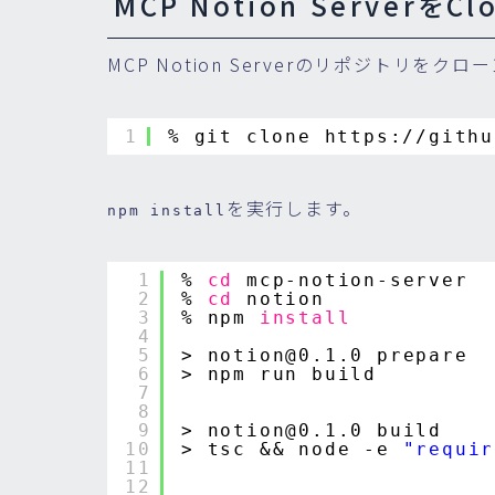
MCP Notion ServerをCl
MCP Notion Serverのリポジトリをク
1
% git clone https:
//githu
を実行します。
npm install
1
% 
cd
mcp-notion-server
2
% 
cd
notion
3
% npm 
install
4
5
> notion@0.1.0 prepare
6
> npm run build
7
8
9
> notion@0.1.0 build
10
> tsc && node -e 
"requir
11
12