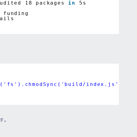
udited 18 packages 
in
5s
funding
ails
                            
('fs').chmodSync('build/index.js', '75
す。