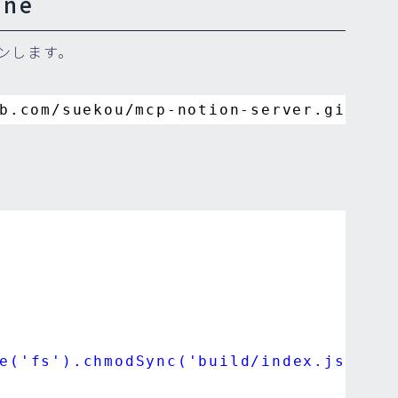
one
ローンします。
b
.com
/suekou/mcp-notion-server
.git
e('fs').chmodSync('build/index.js', '7