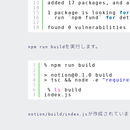
13
added 17 packages, and a
14
15
1 package is looking 
for
16
run `npm fund` 
for
det
17
18
found 0 vulnerabilities
を実行します。
npm run build
1
% npm run build          
2
3
> notion@0.1.0 build
4
> tsc && node -e 
"require
5
6
% 
ls
build
7
index.js
が作成されていま
notion/build/index.js