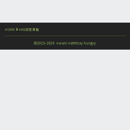
HOME
AWS認定資格
2015–2026 owani.net#stay.hungry
Follow Me