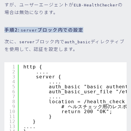
すが、ユーザーエージェントが
の
ELB-HealthChecker
場合は無効になります。
手順2:
ブロック内での設定
server
次に、
ブロック内で
ディレクティブ
server
auth_basic
を使用して、認証を設定します。
1
http {
2
....
3
server {
4
....
5
auth_basic "basic authent
6
auth_basic_user_file "/et
7
....
8
location = /health_check 
9
# ヘルスチェック用のレスポ
10
return 200 "OK";
11
}
12
}
13
....