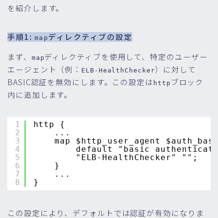
を紹介します。
手順1:
ディレクティブの設定
map
まず、
ディレクティブを使用して、特定のユーザー
map
エージェント（例：
）に対して
ELB-HealthChecker
BASIC認証を無効にします。この設定は
ブロック
http
内に追加します。
1
http {
2
...
3
map $http_user_agent $auth_bas
4
default "basic authenticat
5
"ELB-HealthChecker" "";
6
}
7
...
8
}
この設定により、デフォルトでは認証が有効になりま