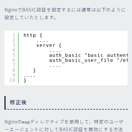
NginxでBASIC認証を設定するには通常は以下のように
設定していたとします。
1
http {
2
....
3
server {
4
....
5
auth_basic "basic authent
6
auth_basic_user_file "/et
7
....
8
}
9
....
10
}
修正後
Nginxの
ディレクティブを使用して、特定のユーザ
map
ーエージェントに対してBASIC認証を無効にする方法