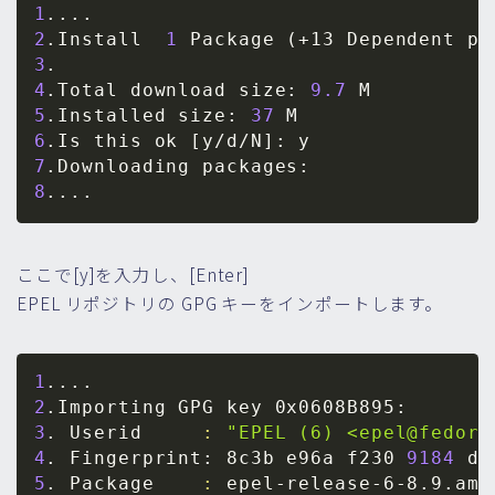
1
..
..
2
.Install  
1
 Package 
(
+13 Dependent pa
3
4
.Total download size: 
9.7
5
.Installed size: 
37
6
.Is this ok 
[
y/d/N
]
7
8
..
..
ここで[y]を入力し、[Enter]
EPEL リポジトリの GPG キーをインポートします。
1
..
..
2
3
. Userid     
:
"EPEL (6) <epel@fedora
4
. Fingerprint: 8c3b e96a f230 
9184
5
. Package    
:
 epel-release-6-8.9.amz