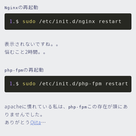
の再起動
Nginx
1
.$ 
sudo
表示されないですね。。
悩むこと2時間。。
の再起動
php-fpm
1
.$ 
sudo
apacheに慣れている私は、
この存在が頭にあ
php-fpm
りませんでした。
ありがとう
Qiita
…