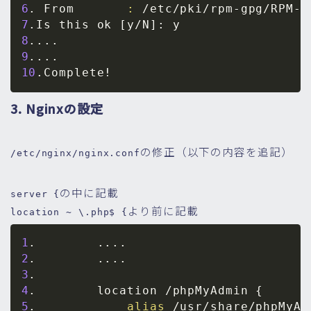
6
. From       
:
7
.Is this ok 
[
y/N
]
8
..
..
9
..
..
10
.Complete
!
3. Nginxの設定
の修正（以下の内容を追記）
/etc/nginx/nginx.conf
の中に記載
server {
より前に記載
location ~ \.php$ {
1
.        
..
..
2
.        
..
..
3
4
.        location /phpMyAdmin 
{
5
.            
alias
 /usr/share/phpMyAd