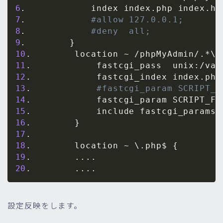
6
.            index index.php index.ht
7
.            
#allow 127.0.0.1;
8
.            
#deny  all;
9
.        
}
10
.        location ~ /phpMyAdmin/.*
\
.
11
.            fastcgi_pass  unix:/var
12
.            fastcgi_index index.php
13
.            
#fastcgi_param SCRIPT_F
14
.            fastcgi_param SCRIPT_FI
15
.            include fastcgi_params
;
16
.        
}
17
18
.        location ~ 
\
.php$ 
{
19
.        
..
..
20
.        
..
..
設定反映をします。