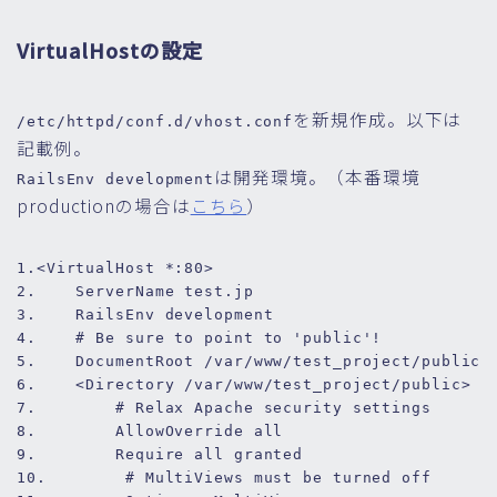
VirtualHostの設定
を新規作成。以下は
/etc/httpd/conf.d/vhost.conf
記載例。
は開発環境。（本番環境
RailsEnv development
productionの場合は
こちら
）
1.
<VirtualHost *:80>
2.
ServerName
3.
RailsEnv
4.
# Be sure to point to 'public'!
5.
DocumentRoot
6.
<Directory /var/www/test_project/public>
7.
# Relax Apache security settings
8.
AllowOverride
all
9.
Require
all
10.
# MultiViews must be turned off