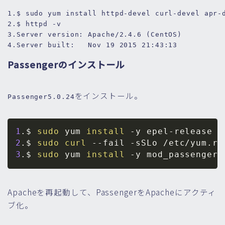
1.
2.
3.
Server version: Apache/
2.4
.6
4.
Server built:   Nov 
19
2015
21
:
43
:
13
Passengerのインストール
をインストール。
Passenger5.0.24
1
.$ 
sudo
 yum 
install
-y
 epel-release p
2
.$ 
sudo
curl
--fail
-sSLo
3
.$ 
sudo
 yum 
install
-y
Apacheを再起動して、PassengerをApacheにアクティ
ブ化。