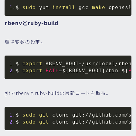
1
.$ 
sudo
 yum 
install
 gcc 
make
rbenvとruby-build
環境変数の設定。
1
.$ 
export
RBENV_ROOT
=
2
.$ 
export
PATH
=
${RBENV_ROOT}
/bin:
${
PA
gitでrbenvとruby-buildの最新コードを取得。
1
.$ 
sudo
git
 clone git://github.com/ss
2
.$ 
sudo
git
 clone git://github.com/ss