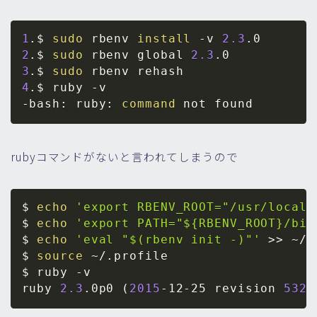
1
.$ 
sudo
 rbenv 
install
-v
2.3
2
.$ 
sudo
 rbenv global 
2.3
3
.$ 
sudo
4
.$ ruby 
-v
-bash: ruby: 
command
rubyコマンドがないと言われてしまうので
$ 
echo
'export RBENV_ROOT="/usr/local/
$ 
echo
'export PATH="${RBENV_ROOT}/bin
$ 
echo
'eval "$(rbenv init -)"'
>>
 ~/.
$ 
source
 ~/.profile

$ ruby 
-v
ruby 
2.3
.0p0 
(
2015
-12-25 revision 
5329