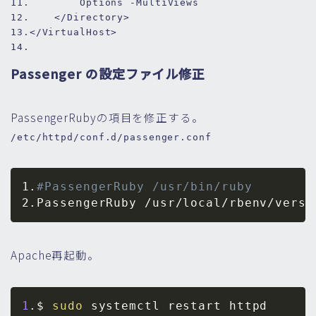
11.
Options
12.
</Directory>
13.
</VirtualHost>
14.
Passenger の設定ファイル修正
PassengerRubyの項目を修正する。
/etc/httpd/conf.d/passenger.conf
1
.
#PassengerRuby /usr/bin/ruby
2
.
PassengerRuby /usr/local/rbenv/versi
Apache再起動。
1
.$ 
sudo