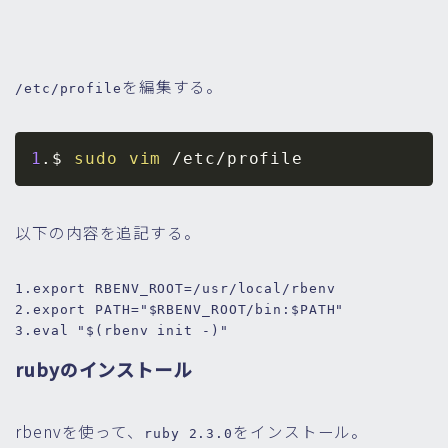
を編集する。
/etc/profile
1
.$ 
sudo
vim
以下の内容を追記する。
1.
export
 RBENV_ROOT=/usr/
local
2.
export
 PATH=
"
$RBENV_ROOT
/bin:
$PATH
"
3.
eval
"
$(rbenv init -)
"
rubyのインストール
rbenvを使って、
をインストール。
ruby 2.3.0