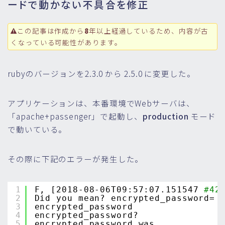
ードで動かない不具合を修正
この記事は作成から
8
年以上経過しているため、内容が古
くなっている可能性があります。
rubyのバージョンを2.3.0 から 2.5.0 に変更した。
アプリケーションは、本番環境でWebサーバは、
「apache+passenger」で起動し、
production
モード
で動いている。
その際に下記のエラーが発生した。
1
F, [2018-08-06T09:57:07.151547 
#42
2
Did you mean? encrypted_password=
3
encrypted_password
4
encrypted_password?
5
encrypted_password_was