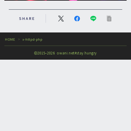
SHARE
HOME
x-httpd-php
＞
2015–2026 owani.net#stay.hungry
Follow Me