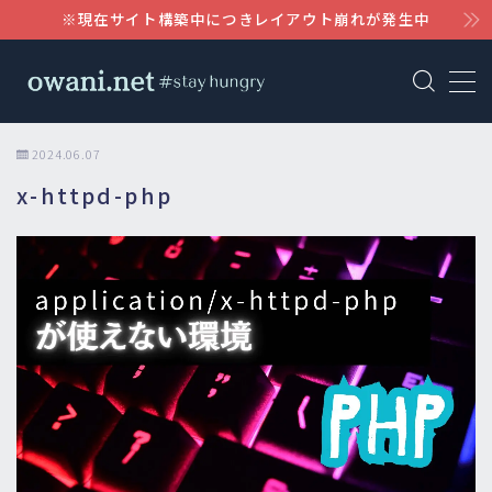
※現在サイト構築中につきレイアウト崩れが発生中
MENU
AWS
2024.06.07
x-httpd-php
WordPress
Notion
Claude