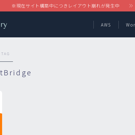
※現在サイト構築中につきレイアウト崩れが発生中
AWS
Wor
TAG
tBridge