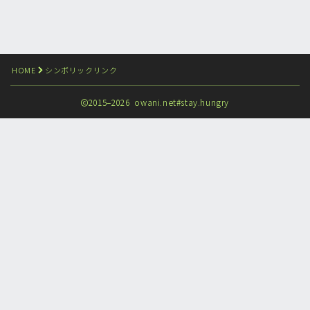
HOME
シンボリックリンク
2015–2026 owani.net#stay.hungry
Follow Me