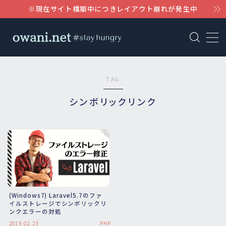
※現在サイト構築中につきレイアウト崩れが発生中
MENU
AWS
TAG
WordPress
シンボリックリンク
Notion
Claude
(Windows7) Laravel5.7のファ
イルストレージでシンボリックリ
ンクエラーの対処
2019.02.23
PHP