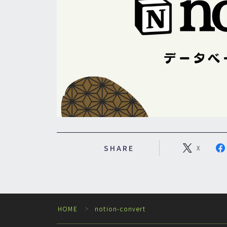
SHARE
X
HOME
notion-convert
＞