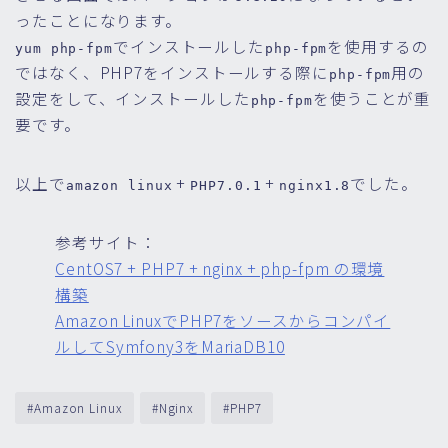
ったことになります。
でインストールした
を使用するの
yum php-fpm
php-fpm
ではなく、PHP7をインストールする際に
用の
php-fpm
設定をして、インストールした
を使うことが重
php-fpm
要です。
以上で
+
+
でした。
amazon linux
PHP7.0.1
nginx1.8
参考サイト：
CentOS7 + PHP7 + nginx + php-fpm の環境
構築
Amazon LinuxでPHP7をソースからコンパイ
ルしてSymfony3をMariaDB10
#Amazon Linux
#Nginx
#PHP7