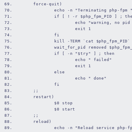
69.
        force-quit)
70.
echo
 -n 
"Terminating php-fpm 
71.
if
 [ ! -r 
$php_fpm_PID
 ] ; 
th
72.
echo
"warning, no pid
73.
exit
1
74.
fi
75.
kill
 -TERM `cat 
$php_fpm_PID
`
76.
wait
_
for
_pid removed 
$php_fpm
77.
if
 [ -n 
"
$try
"
 ] ; 
then
78.
echo
" failed"
79.
exit
1
80.
else
81.
echo
" done"
82.
fi
83.
        ;;
84.
        restart)
85.
$0
 stop
86.
$0
 start
87.
        ;;
88.
        reload)
89.
echo
 -n 
"Reload service php-f