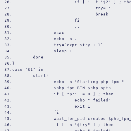
26.
if
 [ ! 
-f
"
$2
"
 ] ; 
th
27.
                                try=
''
28.
break
29.
fi
30.
                        ;;
31.
esac
32.
echo
 -n .
33.
                try=`expr 
$try
 + 
1
`
34.
                sleep 
1
35.
done
36.
}
37.
case
"
$1
"
in
38.
        start)
39.
echo
 -n 
"Starting php-fpm "
40.
$php_fpm_BIN
$php_opts
41.
if
 [ 
"$?"
 != 
0
 ] ; 
then
42.
echo
" failed"
43.
exit
1
44.
fi
45.
wait
_
for
_pid created 
$php_fpm
46.
if
 [ -n 
"
$try
"
 ] ; 
then
47.
echo
" failed"