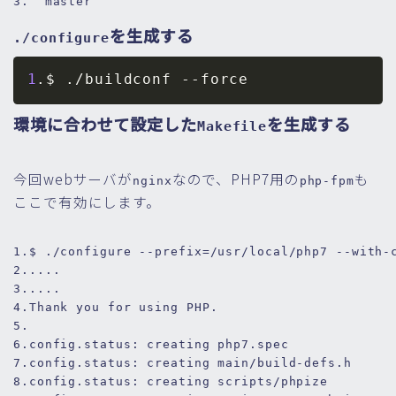
3.
  master
を生成する
./configure
1
.$ ./buildconf 
--force
環境に合わせて設定した
を生成する
Makefile
今回webサーバが
なので、PHP7用の
も
nginx
php-fpm
ここで有効にします。
1.
$ ./configure --prefix=/usr/local/php7 --with-
2.
....
3.
....
4.
Thank you 
for
 using PHP.
5.
6.
config
.status
: creating php7
.spec
7.
config
.status
: creating main/build-defs
.h
8.
config
.status
: creating scripts/phpize