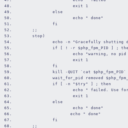
48.
exit
1
49.
else
50.
echo
" done"
51.
fi
52.
        ;;
53.
        stop)
54.
echo
 -n 
"Gracefully shutting 
55.
if
 [ ! -r 
$php_fpm_PID
 ] ; 
th
56.
echo
"warning, no pid
57.
exit
1
58.
fi
59.
kill
 -QUIT `cat 
$php_fpm_PID
`
60.
wait
_
for
_pid removed 
$php_fpm
61.
if
 [ -n 
"
$try
"
 ] ; 
then
62.
echo
" failed. Use fo
63.
exit
1
64.
else
65.
echo
" done"
66.
echo
" done"
67.
fi
68.
        ;;