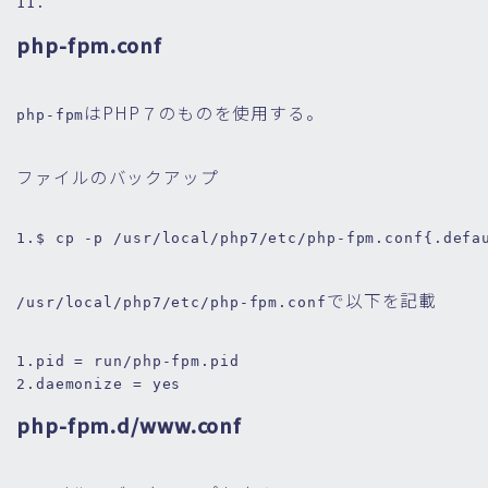
11.
php-fpm.conf
はPHP７のものを使用する。
php-fpm
ファイルのバックアップ
1.
$ cp -p 
/usr/
local
/php7/
etc/php-fpm.conf{.
defa
で以下を記載
/usr/local/php7/etc/php-fpm.conf
1.
pid = 
run/php-fpm.pid
2.
daemonize = 
yes
php-fpm.d/www.conf