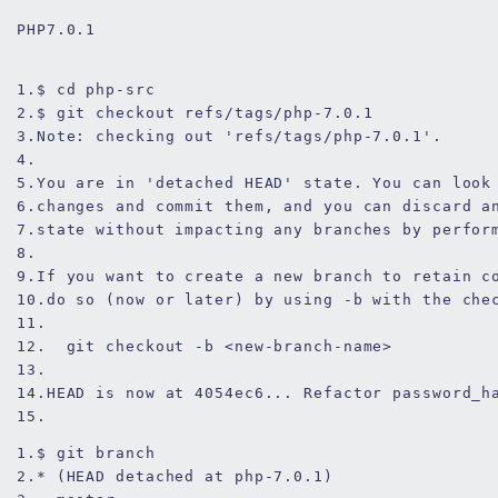
PHP7.0.1
1.
$ cd php-src
2.
$ git checkout refs/tags/php-
7.0
.1
3.
Note: checking out 
'refs/tags/php-7.0.1'
.
4.
5.
You are 
in
'detached HEAD'
 state. You can look
6.
changes 
and
 commit them, 
and
 you can discard 
a
7.
state 
without
 impacting 
any
 branches 
by
 perfor
8.
9.
If you want 
to
create
a
new
 branch 
to
 retain c
10.
do
 so (now 
or
 later) 
by
using
 -b 
with
the
 che
11.
12.
  git checkout -b <
new
-branch-name>
13.
14.
HEAD is now 
at
4054
ec6... Refactor password_h
15.
1.
$ git branch
2.
* (HEAD detached at php-
7.0
.1
)