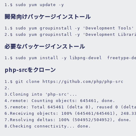
1.
$ sudo yum 
update
 -
y
開発向けパッケージインストール
1.
$ 
sudo yum groupinstall -y 
'Development Tools'
2.
$ 
sudo yum groupinstall -y 
'Development Librar
必要なパッケージインストール
1.
$ sudo yum 
install
 -y libpng-devel  freetype-d
php-srcをクローン
1.
$ git clone 
https:
//github.com/php/php-src
2.
3.
Cloning into 
'php-src'
...
4.
remote:
 Counting 
objects:
645461
, done.
5.
remote:
 Total 
645461
 (delta 
0
), reused 
0
 (delt
6.
Receiving 
objects:
100
% (
645461
/645461), 248.3
7.
Resolving 
deltas:
100
% (
504952
/
504952
), done.
8.
Checking connectivity... done.