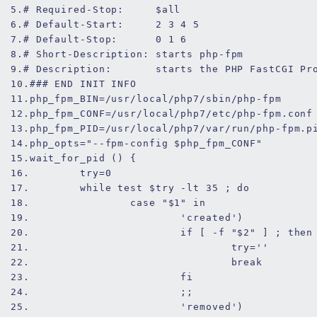
5.
# Required-Stop:     $all
6.
# Default-Start:     2 3 4 5
7.
# Default-Stop:      0 1 6
8.
# Short-Description: starts php-fpm
9.
# Description:       starts the PHP FastCGI Pr
10.
### END INIT INFO
11.
php_fpm_BIN=/usr/
local
/php7/sbin/php-fpm
12.
php_fpm_CONF=/usr/
local
/php7/etc/php-fpm.conf
13.
php_fpm_PID=/usr/
local
/php7/var/run/php-fpm.p
14.
php_opts=
"--fpm-config 
$php_fpm_CONF
"
15.
wait_for_pid
 () {
16.
        try=
0
17.
while
test
$try
-lt
35
 ; 
do
18.
case
"
$1
"
in
19.
'created'
)
20.
if
 [ 
-f
"
$2
"
 ] ; 
then
21.
                                try=
''
22.
break
23.
fi
24.
                        ;;
25.
'removed'
)