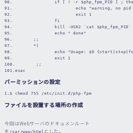
90.
if
 [ ! -r 
$php_fpm_PID
 ] ; 
th
91.
echo
"warning, no pid
92.
exit
1
93.
fi
94.
kill
 -USR2 `cat 
$php_fpm_PID
`
95.
echo
" done"
96.
        ;;
97.
        *)
98.
echo
"Usage: 
$0
 {start|stop|f
99.
exit
1
100.
        ;;
101.
esac
パーミッションの設定
1.
$ chmod 
755
 /etc/init.d/php-fpm
ファイルを設置する場所の作成
今回はWebサーバのドキュメンルート
を
とした。
/var/www/html