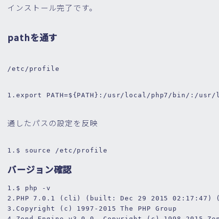
インストール完了です。
pathを通す
/etc/profile
1.
export 
PATH=
${
PATH}
:/usr/local/php7/bin/
:/usr/
通したパスの設定を反映
1.
$ 
source
/etc/
profile
バージョン確認
1.
$ php -v
2.
PHP 
7.0
.1
 (cli) (built: Dec 
29
2015
02
:
17
:
47
) 
3.
Copyright (c) 
1997
-
2015
 The PHP Group
4.
Zend Engine v3
.0
.0
, Copyright (c) 
1998
-
2015
 Ze