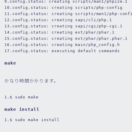
9.
config
.status
: creating scripts/man1/phpize.
1
10.
config
.status
: creating scripts/php-config
11.
config
.status
: creating scripts/man1/php-conf
12.
config
.status
: creating sapi/cli/php.
1
13.
config
.status
: creating sapi/cgi/php-cgi.
1
14.
config
.status
: creating ext/phar/phar.
1
15.
config
.status
: creating ext/phar/phar
.phar
.
1
16.
config
.status
: creating main/php_config
.h
17.
config
.status
: executing default commands
make
かなり時間かかります。
1.
$ 
sudo make
make install
1.
$ sudo make 
install