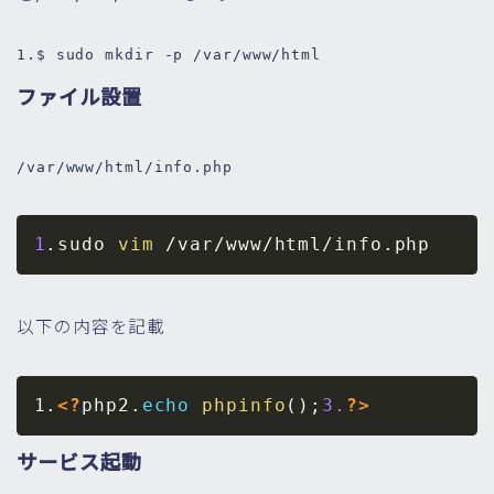
1.
$ sudo 
mkdir
 -p /
var
/www/html
ファイル設置
/var/www/html/info.php
1
.sudo 
vim
 /var/www/html/info.php
以下の内容を記載
1.
<?
php2
.
echo
phpinfo
(
)
;
3.
?>
サービス起動