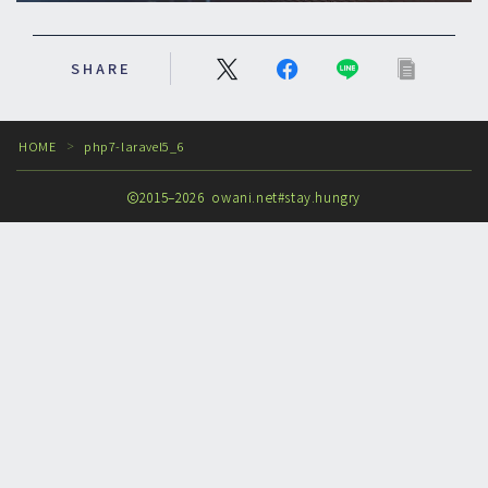
SHARE
HOME
php7-laravel5_6
＞
2015–2026 owani.net#stay.hungry
Follow Me