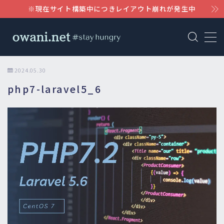
※現在サイト構築中につきレイアウト崩れが発生中
MENU
AWS
2024.05.30
php7-laravel5_6
WordPress
Notion
Claude