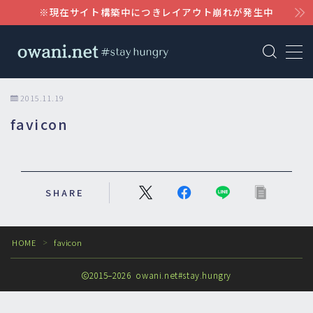
※現在サイト構築中につきレイアウト崩れが発生中
MENU
AWS
2015.11.19
favicon
WordPress
Claude
SHARE
Notion
HOME
favicon
＞
2015–2026 owani.net#stay.hungry