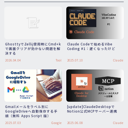
GhosttyでZellij使用時にCmd+k
Claude Codeで始めるVibe
で画面クリアが効かない問題を解
Coding #1：遅くなったけど
決する
2026.04.04
Tool
2025.07.10
Claude
Gmailメールをラベル別に
[update]ClaudeDesktopで
GoogleDriveへ自動保存する手
Notion公式MCPサーバー連携
順（無料 Apps Script 版）
2025.07.03
Google
2025.06.08
Claude