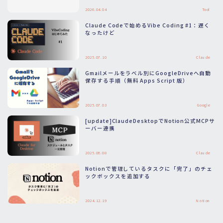
2026.04.04
Tool
Claude Codeで始めるVibe Coding #1：遅く
なったけど
2025.07.10
Claude
Gmailメールをラベル別にGoogleDriveへ自動
保存する手順（無料 Apps Script 版）
2025.07.03
Google
[update]ClaudeDesktopでNotion公式MCPサ
ーバー連携
2025.06.08
Claude
Notionで管理しているタスクに「完了」のチェ
ックボックスを追加する
2024.12.19
Notion