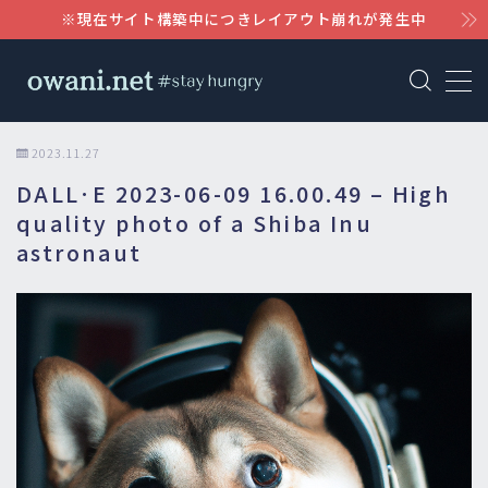
※現在サイト構築中につきレイアウト崩れが発生中
MENU
AWS
2023.11.27
DALL·E 2023-06-09 16.00.49 – High
WordPress
quality photo of a Shiba Inu
astronaut
Notion
Claude