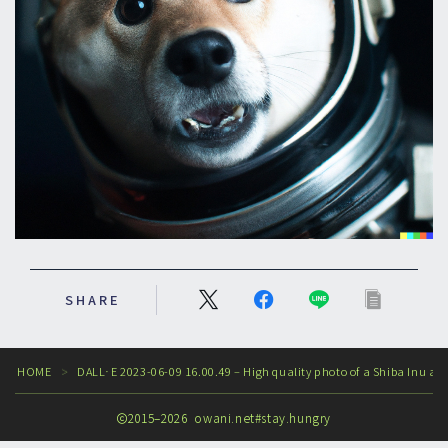
Follow Me
SHARE
HOME
DALL·E 2023-06-09 16.00.49 – High quality photo of a Shiba Inu as
＞
2015–2026 owani.net#stay.hungry