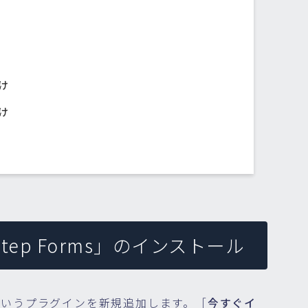
け
け
ti-Step Forms」のインストール
Forms」というプラグインを新規追加します。［
今すぐイ