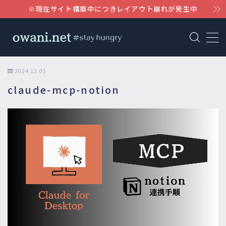
※現在サイト構築中につきレイアウト崩れが発生中
MENU
AWS
2024.12.05
claude-mcp-notion
WordPress
Notion
Claude