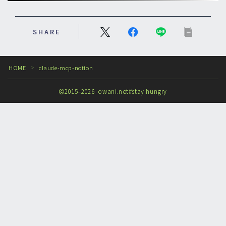
SHARE
HOME
claude-mcp-notion
＞
2015–2026 owani.net#stay.hungry
Follow Me