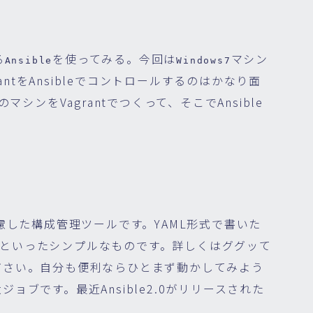
る
を使ってみる。今回は
マシン
Ansible
Windows7
antをAnsibleでコントロールするのはかなり面
シンをVagrantでつくって、そこでAnsible
慮した構成管理ツールです。YAML形式で書いた
ばＯＫといったシンプルなものです。詳しくはググッて
ださい。自分も便利ならひとまず動かしてみよう
ブです。最近Ansible2.0がリリースされた