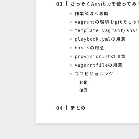
さっそくAnsibleを使ってみ
作業領域へ移動
Vagrantの環境をgitでも
template-vagrant/ansi
の用意
playbook.yml
の用意
hosts
の用意
provision.sh
の用意
Vagarntfile
プロビジョニング
起動
確認
まとめ