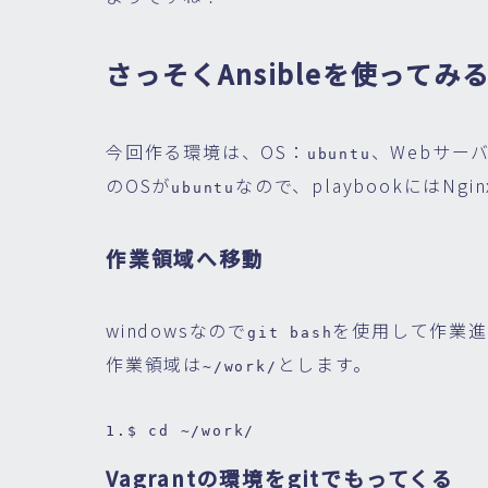
さっそくAnsibleを使ってみ
今回作る環境は、OS：
、Webサー
ubuntu
のOSが
なので、playbookにはNg
ubuntu
作業領域へ移動
windowsなので
を使用して作業進
git bash
作業領域は
とします。
~/work/
1.
$ 
cd ~
/work/
Vagrantの環境をgitでもってくる