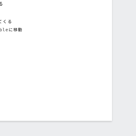
る
ってくる
に移動
ble