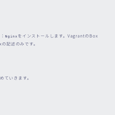
る
バ：
をインストールします。VagrantのBox
Nginx
inxの記述のみです。
めていきます。