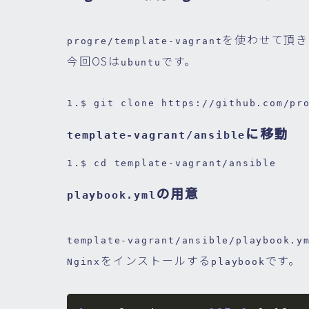
を使わせて頂き
progre/template-vagrant
今回OSは
です。
ubuntu
1.
$ git 
clone
https
://github.com/pr
に移動
template-vagrant/ansible
1.
$ 
cd
 template-vagrant/ansible
の用意
playbook.yml
template-vagrant/ansible/playbook.y
をインストールする
です。
Nginx
playbook