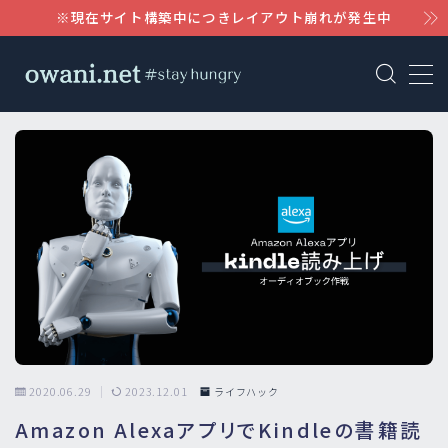
※現在サイト構築中につきレイアウト崩れが発生中
MENU
AWS
WordPress
Notion
Claude
2020.06.29
2023.12.01
ライフハック
Amazon AlexaアプリでKindleの書籍読